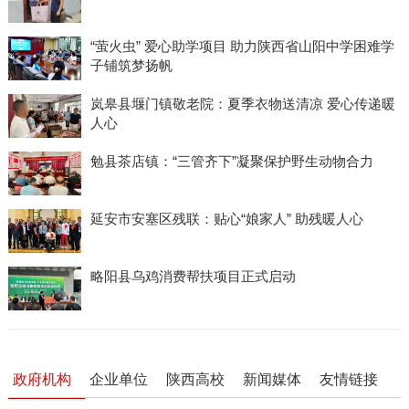
“萤火虫” 爱心助学项目 助力陕西省山阳中学困难学
子铺筑梦扬帆
岚皋县堰门镇敬老院：夏季衣物送清凉 爱心传递暖
人心
勉县茶店镇：“三管齐下”凝聚保护野生动物合力
延安市安塞区残联：贴心“娘家人” 助残暖人心
略阳县乌鸡消费帮扶项目正式启动
政府机构
企业单位
陕西高校
新闻媒体
友情链接