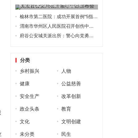
黄陵县公安局召开领导干部宣布会
榆林市第二医院：成功开展首例“5指离断再植术”
渭南市华州区人民医院召开创伤中心建设推进会及胸痛中心、卒中中心联合例会
府谷公安城关派出所：警心向党勇担当 擎旗奋进新时代
分类
乡村振兴
人物
健康
公益慈善
安全生产
改革创新
政企头条
教育
能
文化
文明创建
业
未分类
民生