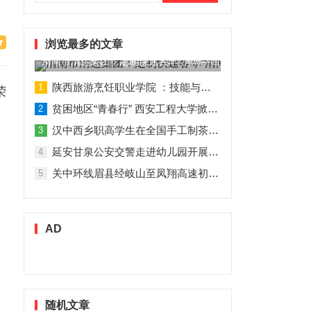
索：
浏览最多的文章
渭南市渭运集团：定制快速客车“渭南—西安”11月1日试运营
陕西旅游烹饪职业学院 ：技能与理论并行 人才与企业共赢
1
荣
贫困地区“青春行” 西安工程大学掀起“扶贫热”
2
、
汉中西乡职高学生在全国手工制茶大赛中创佳绩
3
延安甘泉公安交警走进幼儿园开展交通安全专题讲座活动
4
关中环线眉县经岐山至凤翔高速初步设计获批！
5
AD
随机文章