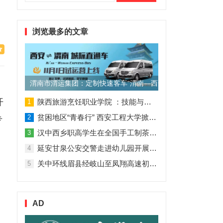
索：
浏览最多的文章
渭南市渭运集团：定制快速客车“渭南—西安”11月1日试运营
开
陕西旅游烹饪职业学院 ：技能与理论并行 人才与企业共赢
1
贫困地区“青春行” 西安工程大学掀起“扶贫热”
2
专
汉中西乡职高学生在全国手工制茶大赛中创佳绩
3
延安甘泉公安交警走进幼儿园开展交通安全专题讲座活动
4
关中环线眉县经岐山至凤翔高速初步设计获批！
5
AD